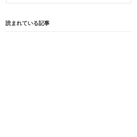
読まれている記事
民事再生を薦められたらどうする
か？
事業再生
企業法務
生井 勲