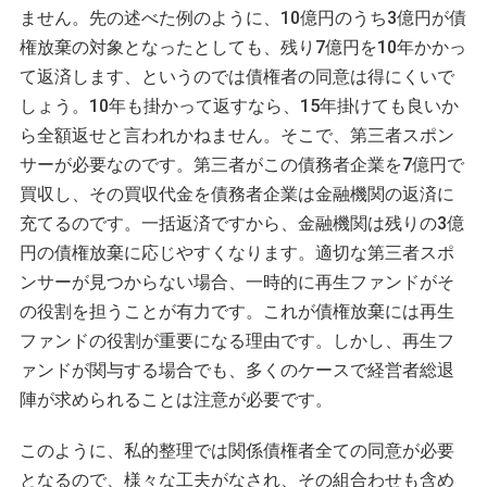
ません。先の述べた例のように、10億円のうち3億円が債
権放棄の対象となったとしても、残り7億円を10年かかっ
て返済します、というのでは債権者の同意は得にくいで
しょう。10年も掛かって返すなら、15年掛けても良いか
ら全額返せと言われかねません。そこで、第三者スポン
サーが必要なのです。第三者がこの債務者企業を7億円で
買収し、その買収代金を債務者企業は金融機関の返済に
充てるのです。一括返済ですから、金融機関は残りの3億
円の債権放棄に応じやすくなります。適切な第三者スポ
ンサーが見つからない場合、一時的に再生ファンドがそ
の役割を担うことが有力です。これが債権放棄には再生
ファンドの役割が重要になる理由です。しかし、再生フ
ァンドが関与する場合でも、多くのケースで経営者総退
陣が求められることは注意が必要です。
このように、私的整理では関係債権者全ての同意が必要
となるので、様々な工夫がなされ、その組合わせも含め