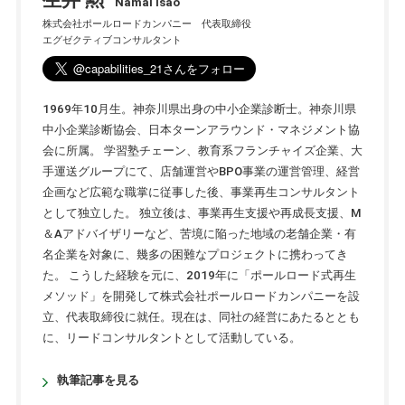
Namai Isao
株式会社ポールロードカンパニー 代表取締役
エグゼクティブコンサルタント
1969年10月生。神奈川県出身の中小企業診断士。神奈川県
中小企業診断協会、日本ターンアラウンド・マネジメント協
会に所属。 学習塾チェーン、教育系フランチャイズ企業、大
手運送グループにて、店舗運営やBPO事業の運営管理、経営
企画など広範な職掌に従事した後、事業再生コンサルタント
として独立した。 独立後は、事業再生支援や再成長支援、M
＆Aアドバイザリーなど、苦境に陥った地域の老舗企業・有
名企業を対象に、幾多の困難なプロジェクトに携わってき
た。 こうした経験を元に、2019年に「ポールロード式再生
メソッド」を開発して株式会社ポールロードカンパニーを設
立、代表取締役に就任。現在は、同社の経営にあたるととも
に、リードコンサルタントとして活動している。
執筆記事を見る