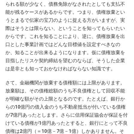
られる額が少なく、債務免除がなされたとしても支払不
能が残るケースがあるからです。つまり、債権放棄とい
うとまるで伝家の宝刀のように捉える方がいますが、実
際はそうとは限らない、ということを知ってもらいたい
からです。これを知ることにより、逆に、債権放棄を出
口とした事業計画ではどんな目標値を設定すべきなの
か、知ることが出来るようになります。仮に債権放棄を
目指したリスケ契約締結を望むのならば、そうした企業
は是非とも知っておかなければならない知識です。
さて、金融機関が放棄する債権額には上限があります。
放棄額は、その債権総額のうち不良債権として回収不能
が明確な額がその上限となるのです。たとえば、銀行か
らの10億円の借入金のうち不動産抵当が付いている債権
が7億円あったとします。さらに信用保証協会が保証を付
けている債権が1億円あったとすると、銀行にとって不良
債権は2億円（＝10億－7億－1億）しかありません。そ